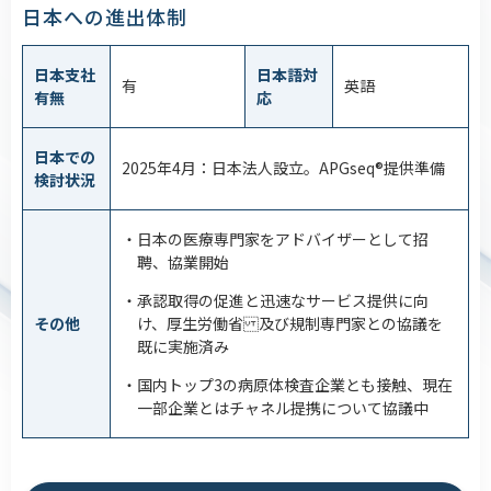
日本への進出体制
日本支社
日本語対
有
英語
有無
応
日本での
2025年4月：日本法人設立。APGseq®提供準備
検討状況
・日本の医療専門家をアドバイザーとして招
聘、協業開始
・承認取得の促進と迅速なサービス提供に向
その他
け、厚生労働省 及び規制専門家との協議を
既に実施済み
・国内トップ3の病原体検査企業とも接触、現在
一部企業とはチャネル提携について協議中