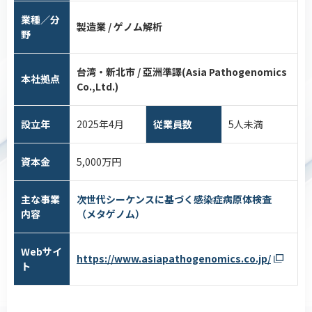
業種／分
製造業 / ゲノム解析
野
台湾・新北市 / 亞洲準譯(Asia Pathogenomics
本社拠点
Co.,Ltd.)
設立年
2025年4月
従業員数
5人未満
資本金
5,000万円
主な事業
次世代シーケンスに基づく感染症病原体検査
内容
（メタゲノム）
Webサイ
https://www.asiapathogenomics.co.jp/
ト