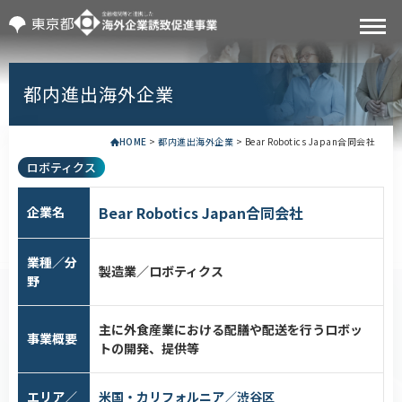
都内進出海外企業
HOME
>
都内進出海外企業
>
Bear Robotics Japan合同会社
ロボティクス
Bear Robotics Japan合同会社
企業名
業種／分
製造業／ロボティクス
野
主に外食産業における配膳や配送を行うロボッ
事業概要
トの開発、提供等
エリア／
米国・カリフォルニア／渋谷区