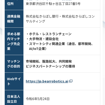
住所
東京都渋谷区千駄ヶ谷五丁目27番5号
連携金融
株式会社きらぼし銀行・株式会社きらぼしコン
機関
サルティング
求める都
・ホテル・レストランチェーン
内マッチ
・大手物流・建設会社
ング先企
・スマートシティ関連企業（通信、都市開発、
業
AI/IoT企業）
マッチン
市場開拓、販路拡大、共同開発
グの目的
ビジネスパートナーシップの獲得
Webサイ
https://jp.bearrobotics.ai
ト
日本法人
令和6年5月24日
設立日