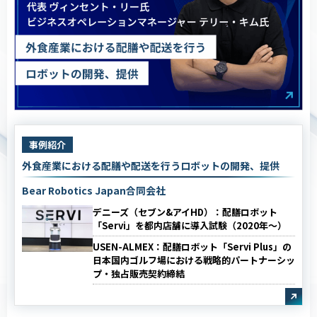
事例紹介
外食産業における配膳や配送を行うロボットの開発、提供
Bear Robotics Japan合同会社
デニーズ（セブン&アイHD）：配膳ロボット
「Servi」を都内店舗に導入試験（2020年～）
USEN-ALMEX：配膳ロボット「Servi Plus」の
日本国内ゴルフ場における戦略的パートナーシッ
プ・独占販売契約締結