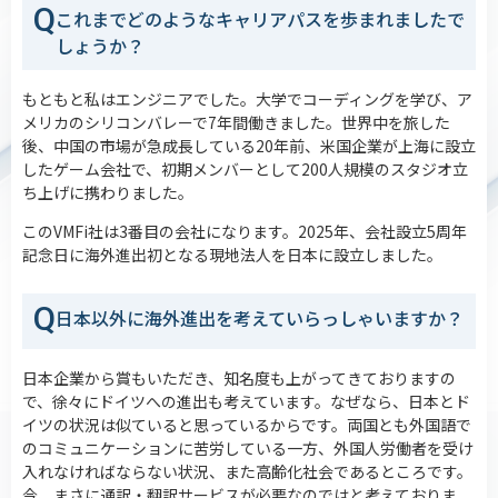
Q
これまでどのようなキャリアパスを歩まれましたで
しょうか？
もともと私はエンジニアでした。大学でコーディングを学び、ア
メリカのシリコンバレーで7年間働きました。世界中を旅した
後、中国の市場が急成長している20年前、米国企業が上海に設立
したゲーム会社で、初期メンバーとして200人規模のスタジオ立
ち上げに携わりました。
このVMFi社は3番目の会社になります。2025年、会社設立5周年
記念日に海外進出初となる現地法人を日本に設立しました。
Q
日本以外に海外進出を考えていらっしゃいますか？
日本企業から賞もいただき、知名度も上がってきておりますの
で、徐々にドイツへの進出も考えています。なぜなら、日本とド
イツの状況は似ていると思っているからです。両国とも外国語で
のコミュニケーションに苦労している一方、外国人労働者を受け
入れなければならない状況、また高齢化社会であるところです。
今、まさに通訳・翻訳サービスが必要なのではと考えておりま