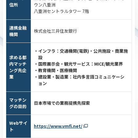
住所
ウン八重洲
八重洲セントラルタワー 7階
連携金融
株式会社三井住友銀行
機関
・インフラ：交通機関(電鉄)・公共施設・商業施
求める都
設
内マッチ
・国際展示会・観光サービス：MICE/観光業界
ング先企
・教育機関・医療機関
業
・建設業・製造業：社内多言語コミュニケーシ
ョン
マッチン
日本市場での業務提携先探索
グの目的
Webサイ
https://www.vmfi.net/
ト