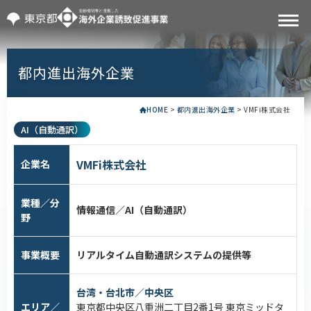
都内進出海外企業
HOME
>
都内進出海外企業
>
VMFi株式会社
AI（自動通訳）
VMFi株式会社
企業名
業種／分
情報通信／AI（自動通訳）
野
事業概要
リアルタイム自動通訳システムの提供等
台湾・台北市／中央区
エリア／
東京都中央区八重洲二丁目2番1号 東京ミッドタ